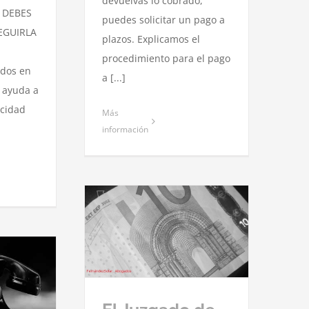
devuelvas lo cobrado,
 DEBES
puedes solicitar un pago a
EGUIRLA
plazos. Explicamos el
procedimiento para el pago
dos en
a [...]
 ayuda a
acidad
Más
información
e lo Social de
ara la nulidad
iento y concede
estro cliente.
ad social