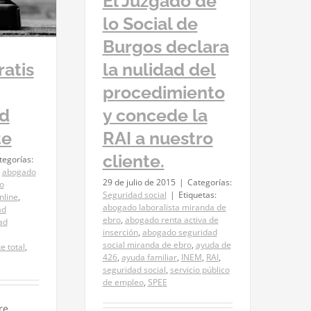
El Juzgado de
lo Social de
Burgos declara
ratis
la nulidad del
procedimiento
ad
y concede la
te
RAI a nuestro
cliente.
tegorías:
:
abogado
29 de julio de 2015
|
Categorías:
o
Seguridad social
|
Etiquetas:
nline
,
abogado laboralista miranda de
ad
ebro
,
abogado renta activa de
ad
inserción
,
abogado seguridad
social miranda de ebro
,
ayuda de
 total
,
426
,
ayuda familiar
,
INEM
,
RAI
,
seguridad social
,
servicio público
de empleo
,
SPEE
re