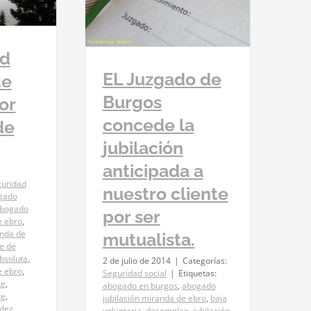
a jubilación
nuestro cliente
mutualista.
ad social
ad
EL Juzgado de
te
Burgos
or
concede la
de
jubilación
anticipada a
uridad
nuestro cliente
gado
bogado
por ser
e ebro
,
anda de
mutualista.
e de
bsoluta
,
2 de julio de 2014
|
Categorías:
e ebro
,
Seguridad social
|
Etiquetas:
te
,
abogado en burgos
,
abogado
re
,
jubilación miranda de ebro
,
baja
idez
,
voluntaria
,
desempleo
,
jubilación
,