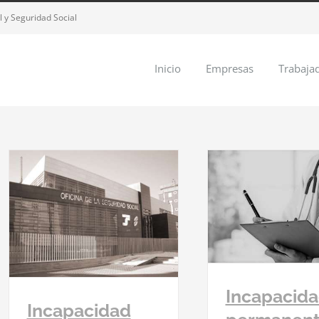
 y Seguridad Social
Inicio
Empresas
Trabaja
Pago a plaz
por cobros
Incapacidad permanente:
prest
qué hacer y qué no hacer.
Laboral indivi
Seguridad social
so
Incapacid
Incapacidad