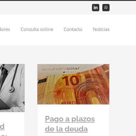
LinkedIn
WhatsApp
dores
Consulta online
Contacto
Noticias
os de la deuda
 indebidos de
aciones.
duales
Seguridad
cial
Pago a plazos
ad
de la deuda