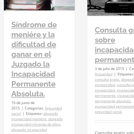
Actualidad
Síndrome de
Consulta g
meniére y la
sobre
dificultad de
incapacid
ganar en el
permanen
Juzgado la
3 de julio de 2015
|
Ca
Incapacidad
Actualidad
|
Etiquetas
consulta gratis
,
abogad
Permanente
incapacidad
,
consulta o
incapacidad
,
incapacid
Absoluta.
permanente
,
incapacid
permanente absoluta
,
16 de junio de
incapacidad permanente
2015
|
Categorías:
Seguridad
seguridad social
social
|
Etiquetas:
abogado
incapacidad meniere
,
abogado
incapacidad miranda de ebro
,
abogado incapacidad
Consulta gratis sob