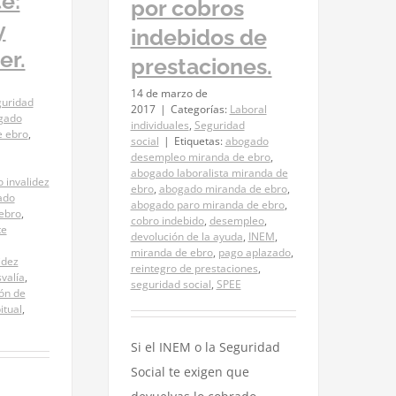
e:
por cobros
y
indebidos de
er.
prestaciones.
14 de marzo de
uridad
2017
|
Categorías:
Laboral
gado
individuales
,
Seguridad
e ebro
,
social
|
Etiquetas:
abogado
desempleo miranda de ebro
,
abogado laboralista miranda de
 invalidez
ebro
,
abogado miranda de ebro
,
ado
abogado paro miranda de ebro
,
 ebro
,
cobro indebido
,
desempleo
,
te
devolución de la ayuda
,
INEM
,
miranda de ebro
,
pago aplazado
,
idez
reintegro de prestaciones
,
valía
,
seguridad social
,
SPEE
ón de
itual
,
Si el INEM o la Seguridad
Social te exigen que