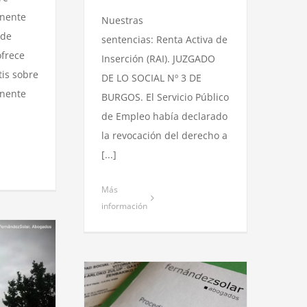
nente
Nuestras
 de
sentencias: Renta Activa de
ofrece
Inserción (RAI). JUZGADO
tis sobre
DE LO SOCIAL Nº 3 DE
nente
BURGOS. El Servicio Público
de Empleo había declarado
la revocación del derecho a
[...]
Más
información
o de Burgos