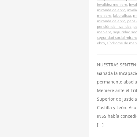
invalidez meniere
,
inva
miranda de ebro
,
inval
meniere
,
laboralista
,
me
miranda de ebro
,
pensi
pensión de invalidez
,
pe
meniere
,
seguridad soc
seguridad social miran
ebro
,
síndrome de men
NUESTRAS SENTENC
Ganada la Incapac
permanente absolu
Meniére ante el Tr
Superior de Justici
Castilla y León. Asu
INSS había concedi
[...]