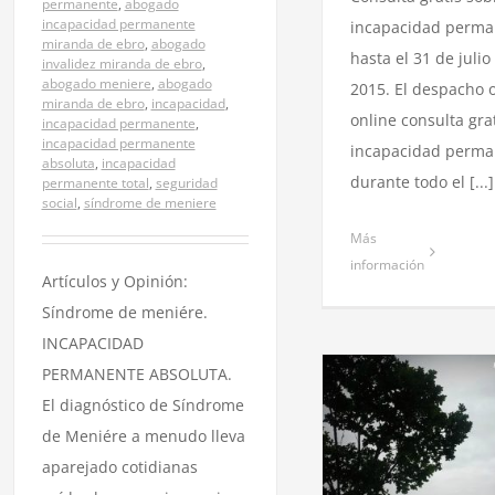
permanente
,
abogado
incapacidad permanente
incapacidad perma
miranda de ebro
,
abogado
hasta el 31 de julio
invalidez miranda de ebro
,
abogado meniere
,
abogado
2015. El despacho 
miranda de ebro
,
incapacidad
,
online consulta gra
incapacidad permanente
,
incapacidad permanente
incapacidad perma
absoluta
,
incapacidad
durante todo el [...]
permanente total
,
seguridad
social
,
síndrome de meniere
Más
información
Artículos y Opinión:
Síndrome de meniére.
INCAPACIDAD
PERMANENTE ABSOLUTA.
El diagnóstico de Síndrome
de Meniére a menudo lleva
Incapacidad Permanente
Absoluta por Síndrome de
aparejado cotidianas
EL Juzgad
Meniére