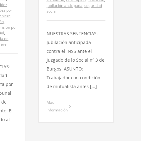
lidez
jubilación anticipada
,
seguridad
idez por
social
niere
,
ón
,
nsión por
ial
,
NUESTRAS SENTENCIAS:
da de
Jubilación anticipada
iere
contra el INSS ante el
Juzgado de lo Social nº 3 de
IAS:
Burgos. ASUNTO:
idad
Trabajador con condición
ta por
de mutualista antes [...]
ibunal
a de
Más
información
nto: El
do al