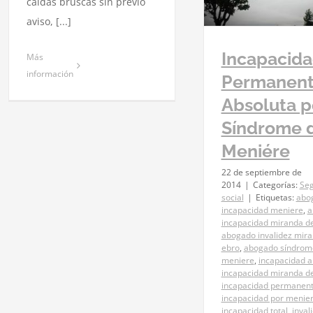
caídas bruscas sin previo
concede l
Seguridad social
anticipada a 
aviso, [...]
por ser 
Segurid
Incapacid
Más
información
Permanen
Absoluta p
Síndrome 
Meniére
22 de septiembre de
2014
|
Categorías:
Seg
social
|
Etiquetas:
abo
incapacidad meniere
,
a
incapacidad miranda d
abogado invalidez mir
ebro
,
abogado síndrom
meniere
,
incapacidad a
incapacidad miranda d
incapacidad permanen
incapacidad por menie
incapacidad total
,
inval