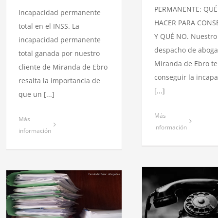
PERMANENTE: QUÉ
Incapacidad permanente
HACER PARA CONS
total en el INSS. La
Y QUÉ NO. Nuestro
incapacidad permanente
despacho de aboga
total ganada por nuestro
Miranda de Ebro te
cliente de Miranda de Ebro
conseguir la incap
resalta la importancia de
[...]
que un [...]
Más
Más
información
información
El Juzgado d
Burgos decl
del procedim
la RAI a nu
Segurid
Consulta gratis sobre
incapacidad permanente