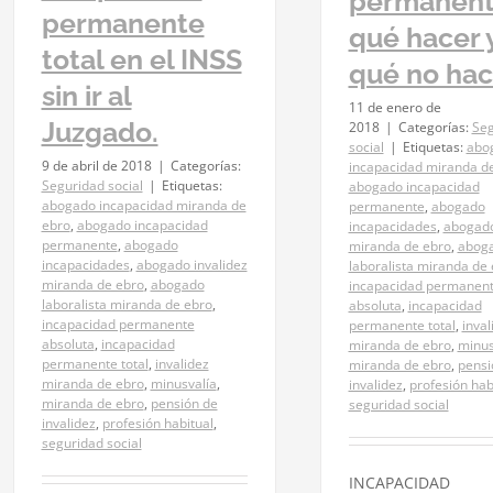
permanent
permanente
qué hacer 
total en el INSS
qué no hac
sin ir al
11 de enero de
Juzgado.
2018
|
Categorías:
Seg
social
|
Etiquetas:
abo
9 de abril de 2018
|
Categorías:
incapacidad miranda d
Seguridad social
|
Etiquetas:
abogado incapacidad
abogado incapacidad miranda de
permanente
,
abogado
ebro
,
abogado incapacidad
incapacidades
,
abogado
permanente
,
abogado
miranda de ebro
,
abog
incapacidades
,
abogado invalidez
laboralista miranda de
miranda de ebro
,
abogado
incapacidad permanen
laboralista miranda de ebro
,
absoluta
,
incapacidad
incapacidad permanente
permanente total
,
inval
absoluta
,
incapacidad
miranda de ebro
,
minus
permanente total
,
invalidez
miranda de ebro
,
pensi
miranda de ebro
,
minusvalía
,
invalidez
,
profesión hab
miranda de ebro
,
pensión de
seguridad social
invalidez
,
profesión habitual
,
seguridad social
INCAPACIDAD