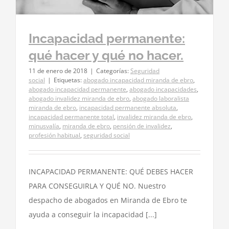
Incapacidad permanente:
qué hacer y qué no hacer.
11 de enero de 2018
|
Categorías:
Seguridad
social
|
Etiquetas:
abogado incapacidad miranda de ebro
,
abogado incapacidad permanente
,
abogado incapacidades
,
abogado invalidez miranda de ebro
,
abogado laboralista
miranda de ebro
,
incapacidad permanente absoluta
,
incapacidad permanente total
,
invalidez miranda de ebro
,
minusvalía
,
miranda de ebro
,
pensión de invalidez
,
profesión habitual
,
seguridad social
INCAPACIDAD PERMANENTE: QUÉ DEBES HACER
PARA CONSEGUIRLA Y QUÉ NO. Nuestro
despacho de abogados en Miranda de Ebro te
ayuda a conseguir la incapacidad [...]