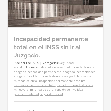
Incapacidad permanente
total en el INSS sin ir al
Juzgado.
9 de abril de 2018
|
Categorías:
Seguridad
social
|
Etiquetas:
abogado incapacidad miranda de ebro
,
abogado incapacidad permanente
,
abogado incapacidades
,
abogado invalidez miranda de ebro
,
abogado laboralista
miranda de ebro
,
incapacidad permanente absoluta
,
incapacidad permanente total
,
invalidez miranda de ebro
,
minusvalía
,
miranda de ebro
,
pensión de invalidez
,
profesión habitual
,
seguridad social