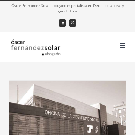
Saltar
Óscar Fernández Solar, abogado especialista en Derecho Laboral y
Seguridad Social
al
contenido
LinkedIn
WhatsApp