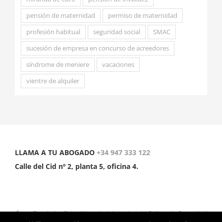
pensión de maternidad
permiso de maternidad
profesión habitual
seguridad social
SMAC
sucesión de empresa en concurso de acreedores
síndrome de meniere
vacaciones
vientre de alquiler
LLAMA A TU ABOGADO
+34 947 333 122
Calle del Cid nº 2, planta 5, oficina 4.
Óscar Fernández Solar Abogado
|
Aviso Legal
|
Política de Privacidad