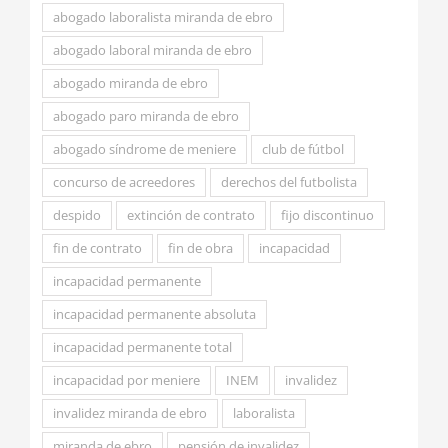
abogado laboralista miranda de ebro
abogado laboral miranda de ebro
abogado miranda de ebro
abogado paro miranda de ebro
abogado síndrome de meniere
club de fútbol
concurso de acreedores
derechos del futbolista
despido
extinción de contrato
fijo discontinuo
fin de contrato
fin de obra
incapacidad
incapacidad permanente
incapacidad permanente absoluta
incapacidad permanente total
incapacidad por meniere
INEM
invalidez
invalidez miranda de ebro
laboralista
miranda de ebro
pensión de invalidez