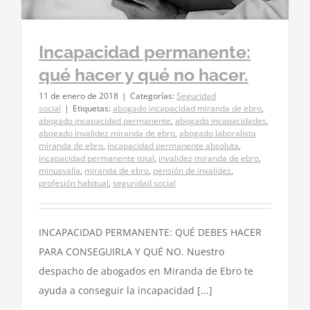
Incapacidad permanente:
qué hacer y qué no hacer.
11 de enero de 2018
|
Categorías:
Seguridad
social
|
Etiquetas:
abogado incapacidad miranda de ebro
,
abogado incapacidad permanente
,
abogado incapacidades
,
abogado invalidez miranda de ebro
,
abogado laboralista
miranda de ebro
,
incapacidad permanente absoluta
,
incapacidad permanente total
,
invalidez miranda de ebro
,
minusvalía
,
miranda de ebro
,
pensión de invalidez
,
profesión habitual
,
seguridad social
INCAPACIDAD PERMANENTE: QUÉ DEBES HACER
PARA CONSEGUIRLA Y QUÉ NO. Nuestro
despacho de abogados en Miranda de Ebro te
ayuda a conseguir la incapacidad [...]