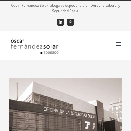
Saltar
Óscar Fernández Solar, abogado especialista en Derecho Laboral y
Seguridad Social
al
contenido
LinkedIn
WhatsApp