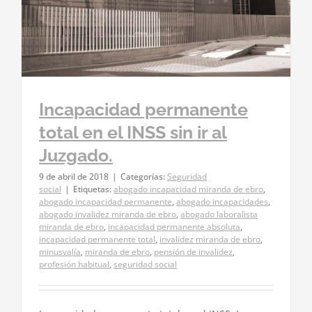
Incapacidad permanente
total en el INSS sin ir al
Juzgado.
9 de abril de 2018
|
Categorías:
Seguridad
social
|
Etiquetas:
abogado incapacidad miranda de ebro
,
abogado incapacidad permanente
,
abogado incapacidades
,
abogado invalidez miranda de ebro
,
abogado laboralista
miranda de ebro
,
incapacidad permanente absoluta
,
incapacidad permanente total
,
invalidez miranda de ebro
,
minusvalía
,
miranda de ebro
,
pensión de invalidez
,
profesión habitual
,
seguridad social