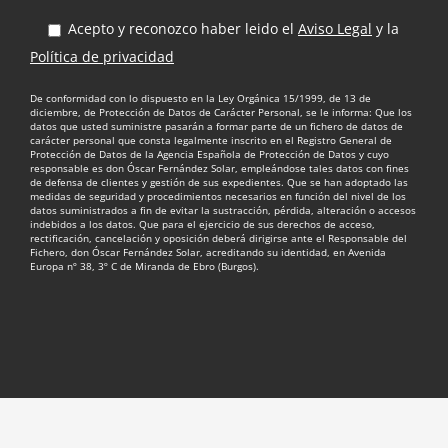
Acepto y reconozco haber leido el
Aviso Legal
y la
Política de privacidad
De conformidad con lo dispuesto en la Ley Orgánica 15/1999, de 13 de
diciembre, de Protección de Datos de Carácter Personal, se le informa: Que los
datos que usted suministre pasarán a formar parte de un fichero de datos de
carácter personal que consta legalmente inscrito en el Registro General de
Protección de Datos de la Agencia Española de Protección de Datos y cuyo
responsable es don Óscar Fernández Solar, empleándose tales datos con fines
de defensa de clientes y gestión de sus expedientes. Que se han adoptado las
medidas de seguridad y procedimientos necesarios en función del nivel de los
datos suministrados a fin de evitar la sustracción, pérdida, alteración o accesos
indebidos a los datos. Que para el ejercicio de sus derechos de acceso,
rectificación, cancelación y oposición deberá dirigirse ante el Responsable del
Fichero, don Óscar Fernández Solar, acreditando su identidad, en Avenida
Europa nº 38, 3º C de Miranda de Ebro (Burgos).