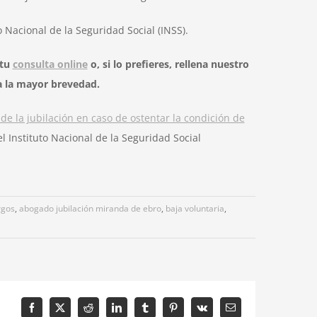
o Nacional de la Seguridad Social (INSS).
 tu
consulta online
o, si lo prefieres, rellena nuestro
 la mayor brevedad.
de la jubilación en caso de ostentar la condición de
 Instituto Nacional de la Seguridad Social
rgos
,
abogado jubilación miranda de ebro
,
baja voluntaria
,
Facebook
X
Reddit
LinkedIn
Tumblr
Pinterest
Vk
Correo