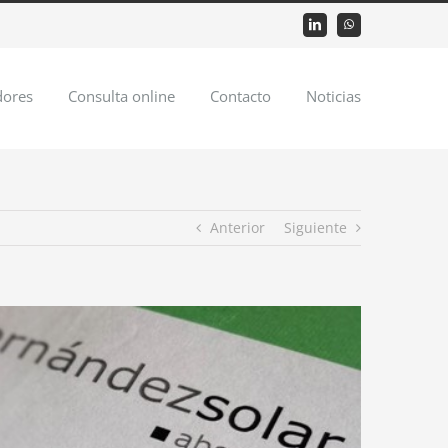
LinkedIn
WhatsApp
dores
Consulta online
Contacto
Noticias
Anterior
Siguiente