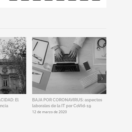
electrónico
CIDAD: El
BAJA POR CORONAVIRUS: aspectos
CONVENIO
encia
laborales de la IT por CoVid-19
SEGURIDA
12 de marzo de 2020
6 de febrer