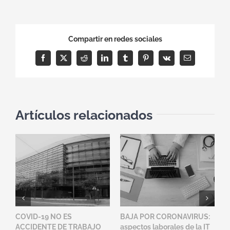
Compartir en redes sociales
Facebook
X
Reddit
LinkedIn
Tumblr
Pinterest
Vk
Correo
electrónico
Artículos relacionados
COVID-19 NO ES
BAJA POR CORONAVIRUS:
C
ACCIDENTE DE TRABAJO
aspectos laborales de la IT
S