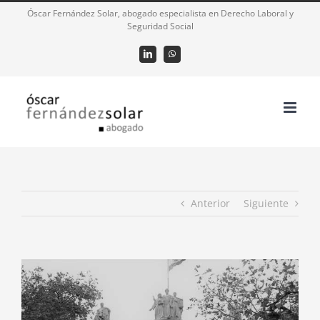
Saltar
Óscar Fernández Solar, abogado especialista en Derecho Laboral y
Seguridad Social
al
contenido
LinkedIn
WhatsApp
Anterior
Siguiente
Ver
imagen
más