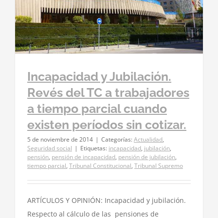
Incapacidad y Jubilación.
Revés del TC a trabajadores
a tiempo parcial cuando
existen períodos sin cotizar.
5 de noviembre de 2014
|
Categorías:
Actualidad
,
Seguridad social
|
Etiquetas:
incapacidad
,
jubilación
,
pensión
,
pensión de incapacidad
,
pensión de jubilación
,
tiempo parcial
,
Tribunal Constitucional
,
Tribunal Supremo
ARTÍCULOS Y OPINIÓN: Incapacidad y jubilación.
Respecto al cálculo de las pensiones de