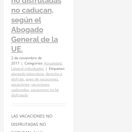
no disfrutadas
no caducan,
según el
Abogado
General de la
UE.
2 de noviembre de
2017
|
Categorías:
Actualidad
,
Laboral individuales
|
Etiquetas:
abogado laboralista
,
derecho a
disfrute
,
pago de vacaciones
,
vacaciones
,
vacaciones
caducadas
,
vacaciones no he
disfrutado
LAS VACACIONES NO
DISFRUTADAS NO