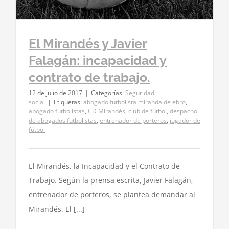
El Mirandés y Javier
Falagán: incapacidad y
contrato de trabajo.
12 de julio de 2017
|
Categorías:
Seguridad
social
|
Etiquetas:
abogado futbolista miranda de ebro
,
abogado futbolistas
,
CD Mirandés
,
club de fútbol
,
despacho
de abogados futbolistas
,
entrenador de porteros
,
jugador de
fútbol
El Mirandés, la Incapacidad y el Contrato de
Trabajo. Según la prensa escrita, Javier Falagán,
entrenador de porteros, se plantea demandar al
Mirandés. El [...]